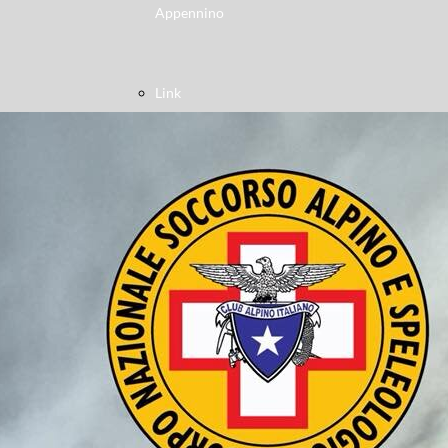
Appennino
Link
Wallpaper