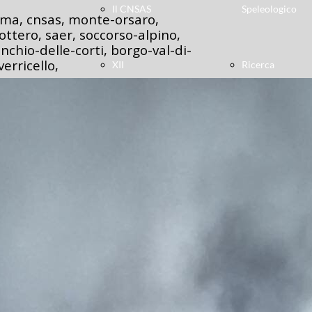
Il CNSAS
Speleologico
arma, cnsas, monte-orsaro,
cottero, saer, soccorso-alpino,
nchio-delle-corti, borgo-val-di-
verricello,
XII
Ricerca
Delegazione
Dispersi
Speleologica
Unità
Diventa
Cinofile
Volontario
Elisoccorso