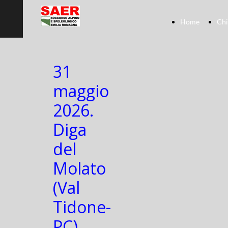
Home
Chi
31
maggio
2026.
Diga
del
Molato
(Val
Tidone-
PC)