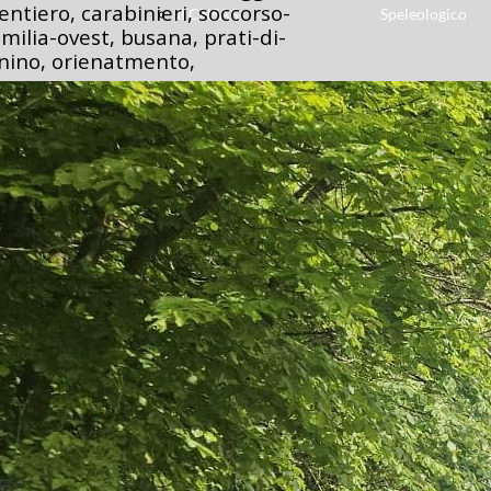
entiero, carabinieri, soccorso-
Il CNSAS
Speleologico
milia-ovest, busana, prati-di-
nnino, orienatmento,
XII
Ricerca
Delegazione
Dispersi
Speleologica
Unità
Diventa
Cinofile
Volontario
Elisoccorso