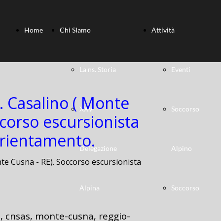
Home
Chi SIamo
Attività
La ns. Storia
Eventi
 Casalino ( Monte
XXV
Soccorso
ccorso escursionista
orientamento.
Delegazione
Alpino
te Cusna - RE). Soccorso escursionista
Alpina
Soccorso
8, cnsas, monte-cusna, reggio-