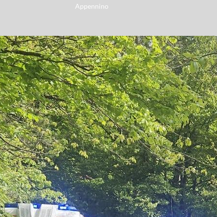
Appennino
Link
Wallpaper