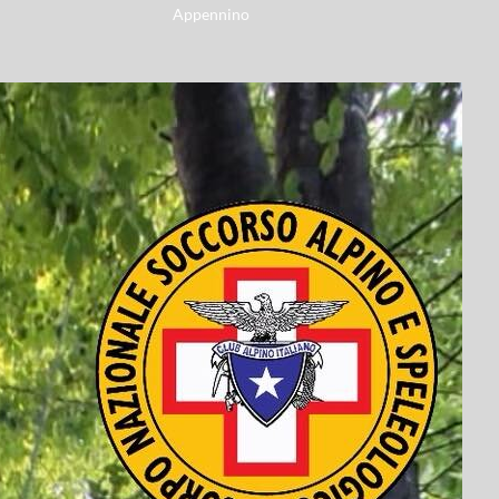
Appennino
Link
Wallpaper