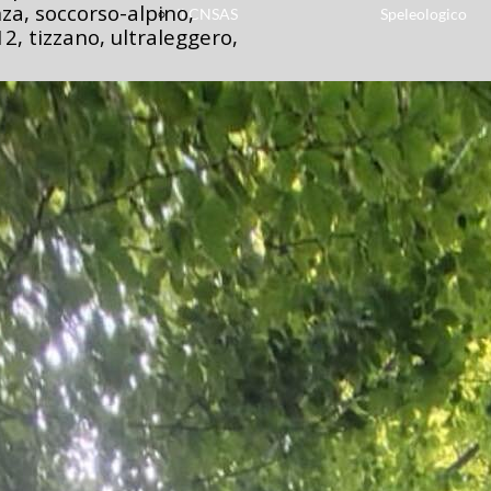
za, soccorso-alpino,
Il CNSAS
Speleologico
2, tizzano, ultraleggero,
XII
Ricerca
Delegazione
Dispersi
Speleologica
Unità
Diventa
Cinofile
Volontario
Elisoccorso