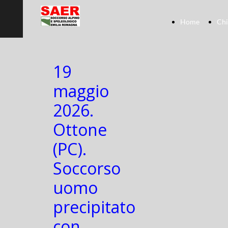
Home
Chi
19
maggio
2026.
Ottone
(PC).
Soccorso
uomo
precipitato
con